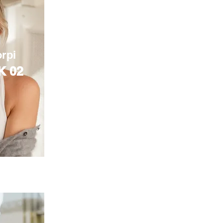
orpi
K 02