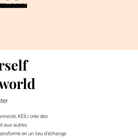
rself
 world
ter
nnecté, KEÏLI crée des
t aux autres.
transforme en un lieu d’échange