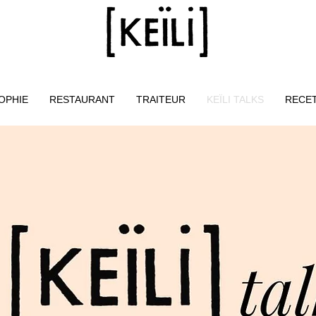
OPHIE
RESTAURANT
TRAITEUR
KEÏLI TALKS
RECE