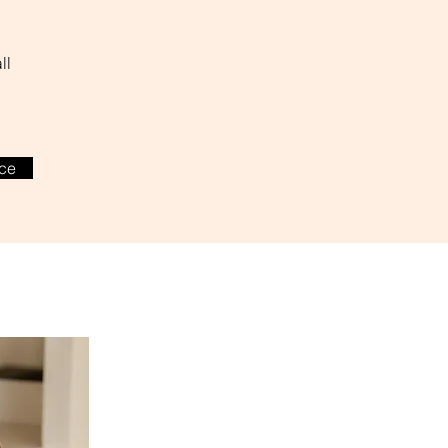
ll
ce