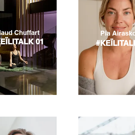
aud Chuffart
Pia Airask
EÏLITALK 01
#KEÏLITAL