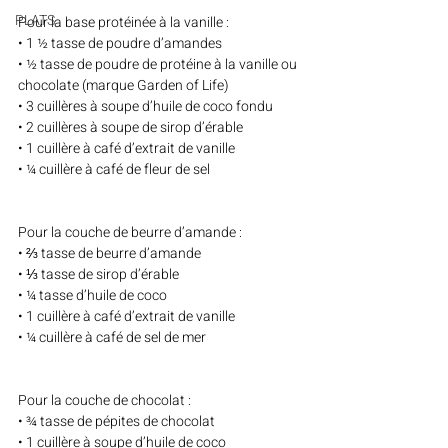
PLATS
Pour la base protéinée à la vanille :
• 1 ½ tasse de poudre d’amandes
• ½ tasse de poudre de protéine à la vanille ou 
chocolate (marque Garden of Life)
• 3 cuillères à soupe d’huile de coco fondu
• 2 cuillères à soupe de sirop d’érable 
• 1 cuillère à café d’extrait de vanille
• ¼ cuillère à café de fleur de sel
Pour la couche de beurre d’amande :
• ⅔ tasse de beurre d’amande 
• ⅓ tasse de sirop d’érable 
• ¼ tasse d’huile de coco
• 1 cuillère à café d’extrait de vanille
• ¼ cuillère à café de sel de mer
Pour la couche de chocolat :
• ¾ tasse de pépites de chocolat
• 1 cuillère à soupe d’huile de coco