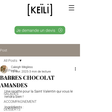
Je demande un devis
Post
All Posts
Caleigh Megless
All Posts
13 févr. 2025
3 min de lecture
BARRES CHOCOLAT
SOUPES
AMANDES
BOISSONS
Une recette pour la Saint Valentin qui vous le 
SALADES
rendra bien !
ACCOMPAGNEMENT
Ingrédients :
DESSERTS