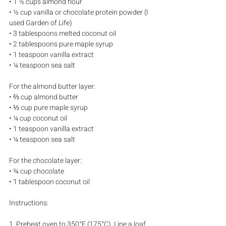
• 1 ½ cups almond flour
• ½ cup vanilla or chocolate protein powder (I 
used Garden of Life)
• 3 tablespoons melted coconut oil
• 2 tablespoons pure maple syrup
• 1 teaspoon vanilla extract
• ¼ teaspoon sea salt
For the almond butter layer:
• ⅔ cup almond butter
• ⅓ cup pure maple syrup
• ¼ cup coconut oil
• 1 teaspoon vanilla extract
• ¼ teaspoon sea salt
For the chocolate layer:
• ¾ cup chocolate
• 1 tablespoon coconut oil
Instructions:
1. Preheat oven to 350°F (175°C). Line a loaf 