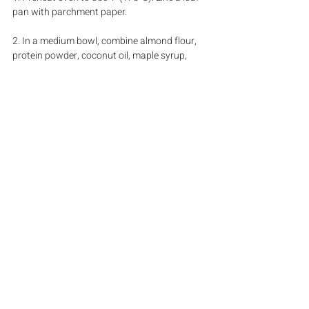
pan with parchment paper.
2. In a medium bowl, combine almond flour, 
protein powder, coconut oil, maple syrup, 
vanilla extract, and salt. Mix with a fork until a 
thick crumb texture forms. Press the mixture 
evenly into the loaf pan. Poke the crust with a 
fork and bake for 10 minutes. Let cool.
3. Prepare the almond butter layer: Combine 
almond butter, maple syrup, coconut oil, 
vanilla extract, and sea salt in a medium pot. 
Heat on medium-low for 2 minutes, stirring 
frequently, until slightly bubbling. Pour over 
the cooled crust and refrigerate for 15 
minutes.
4. Melt the chocolate with coconut oil and 
spread over the almond butter layer. Sprinkle 
with flaky sea salt and freeze for 1 hour.