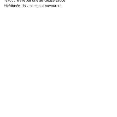
le tout relevé par une délicieuse sauce 
PLATS
citronnée. Un vrai régal à savourer !