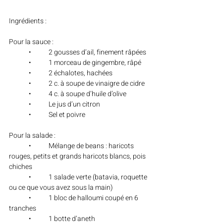
Ingrédients :
Pour la sauce :
	•	2 gousses d’ail, finement râpées
	•	1 morceau de gingembre, râpé
	•	2 échalotes, hachées
	•	2 c. à soupe de vinaigre de cidre
	•	4 c. à soupe d’huile d’olive
	•	Le jus d’un citron
	•	Sel et poivre
Pour la salade :
	•	Mélange de beans : haricots 
rouges, petits et grands haricots blancs, pois 
chiches
	•	1 salade verte (batavia, roquette 
ou ce que vous avez sous la main)
	•	1 bloc de halloumi coupé en 6 
tranches
	•	1 botte d’aneth