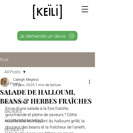
Je demande un devis
Post
All Posts
Caleigh Megless
All Posts
23 janv. 2025
1 min de lecture
SALADE DE HALLOUMI,
SOUPES
BEANS & HERBES FRAÎCHES
BOISSONS
Envie d’une salade à la fois fraîche, 
SALADES
gourmande et pleine de saveurs ? Cette 
ACCOMPAGNEMENT
recette allie le croquant du halloumi grillé, la 
douceur des beans et la fraîcheur de l’aneth, 
DESSERTS